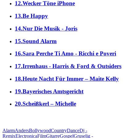
12.Wecker Töne iPhone
13.Be Happy
14.Nur Die Musik - Joris
15.Sound Alarm
16.Sara Perche Ti Amo - Ricchi e Poveri
17.Irrenhaus - Harris & Ford & Outsiders
18.Heute Nacht Für Immer – Maite Kelly
19.Bayerisches Amtsgericht
20.Scheißkerl – Michelle
alle Genres
Alarm
Anders
Bollywood
Country
Dance
Dj -
Remix
Electronica
Film
Gitarre
Gospel
Gruselig -