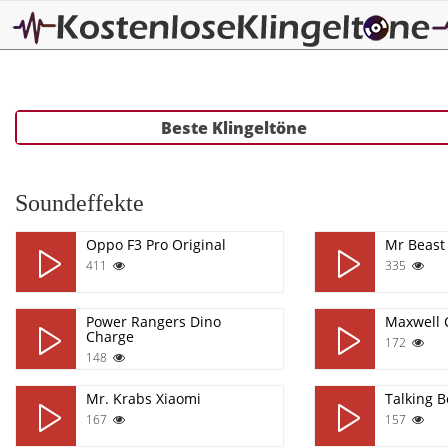
Beste Klingeltöne
Soundeffekte
Oppo F3 Pro Original
Mr Beast
411
335
Power Rangers Dino
Maxwell 
Charge
172
148
Mr. Krabs Xiaomi
Talking 
167
157