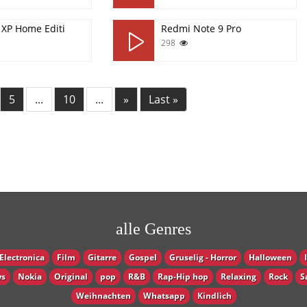
XP Home Editi
Redmi Note 9 Pro
298
5
...
10
...
»
Last »
alle Genres
Electronica
Film
Gitarre
Gospel
Gruselig - Horror
Halloween
s
Nokia
Original
pop
R&B
Rap-Hip hop
Relaxing
Rock
S
Weihnachten
Whatsapp
Кindlich