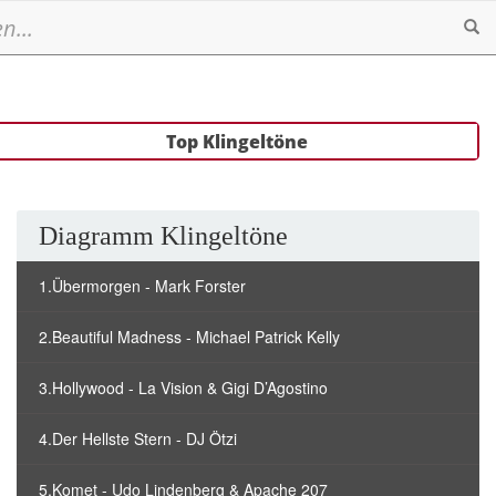
Se
Top Klingeltöne
Diagramm Klingeltöne
1.Übermorgen - Mark Forster
2.Beautiful Madness - Michael Patrick Kelly
3.Hollywood - La Vision & Gigi D’Agostino
4.Der Hellste Stern - DJ Ötzi
5.Komet - Udo Lindenberg & Apache 207