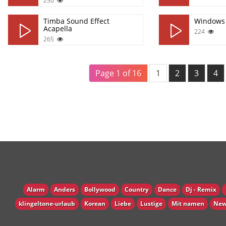
250
Timba Sound Effect
Windows 
Acapella
224
265
Page 1 of 16
1
2
3
4
Alarm
Anders
Bollywood
Country
Dance
Dj - Remix
klingeltone-urlaub
Korean
Liebe
Lustige
Mit namen
New