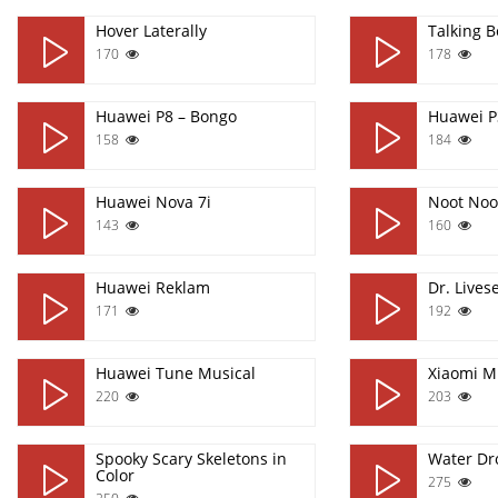
Hover Laterally
Talking 
170
178
Huawei P8 – Bongo
Huawei P3
158
184
Huawei Nova 7i
Noot Noo
143
160
Huawei Reklam
Dr. Lives
171
192
Huawei Tune Musical
Xiaomi M
220
203
Spooky Scary Skeletons in
Water Dr
Color
275