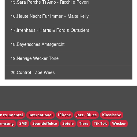
15.Sara Perche Ti Amo - Ricchi e Poveri
16.Heute Nacht Für Immer – Maite Kelly
17.Irrenhaus - Harris & Ford & Outsiders
18.Bayerisches Amtsgericht
19.Nervige Wecker Töne
20.Control - Zoë Wees
Instrumental
International
iPhone
Jazz - Blues
Klassische
amsung
SMS
Soundeffekte
Spiele
Tiere
Tik Tok
Wecker