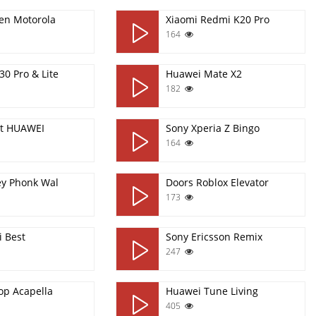
Ben Motorola
Xiaomi Redmi K20 Pro
164
0 Pro & Lite
Huawei Mate X2
182
t HUAWEI
Sony Xperia Z Bingo
164
ey Phonk Wal
Doors Roblox Elevator
173
i Best
Sony Ericsson Remix
247
op Acapella
Huawei Tune Living
405