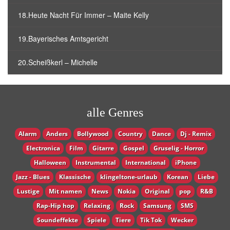
18.Heute Nacht Für Immer – Maite Kelly
19.Bayerisches Amtsgericht
20.Scheißkerl – Michelle
alle Genres
Alarm
Anders
Bollywood
Country
Dance
Dj - Remix
Electronica
Film
Gitarre
Gospel
Gruselig - Horror
Halloween
Instrumental
International
iPhone
Jazz - Blues
Klassische
klingeltone-urlaub
Korean
Liebe
Lustige
Mit namen
News
Nokia
Original
pop
R&B
Rap-Hip hop
Relaxing
Rock
Samsung
SMS
Soundeffekte
Spiele
Tiere
Tik Tok
Wecker