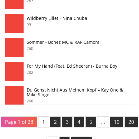
267
Wildberry Lillet - Nina Chuba
991
Sommer - Bonez MC & RAF Camora
260
For My Hand (Feat. Ed Sheeran) - Burna Boy
282
Du Gehst Nicht Aus Meinem Kopf – Kay One &
Mike Singer
268
Page 1 of 28
1
2
3
4
5
...
10
20