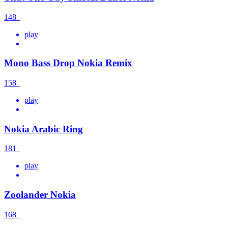
148
play
Mono Bass Drop Nokia Remix
158
play
Nokia Arabic Ring
181
play
Zoolander Nokia
168