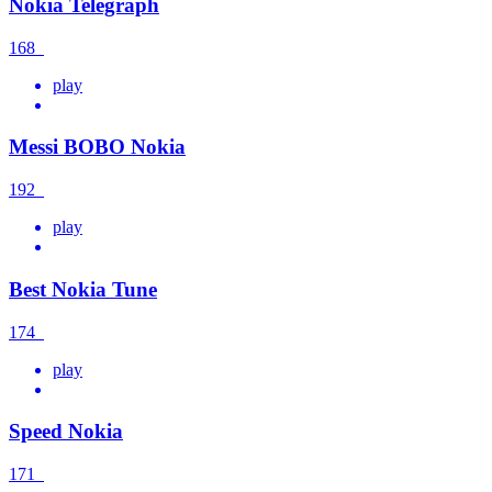
Nokia Telegraph
168
play
Messi BOBO Nokia
192
play
Best Nokia Tune
174
play
Speed Nokia
171