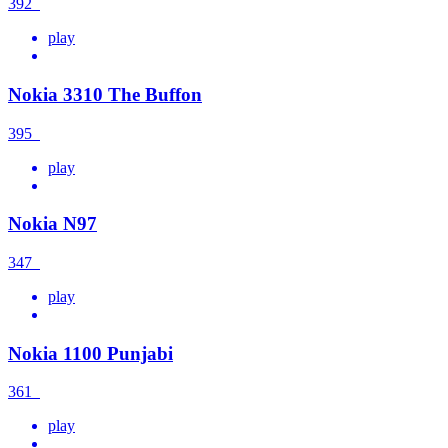
392
play
Nokia 3310 The Buffon
395
play
Nokia N97
347
play
Nokia 1100 Punjabi
361
play