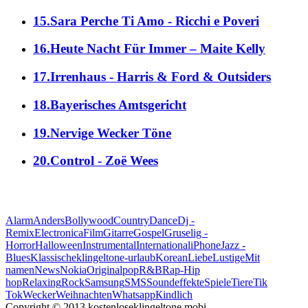
15.Sara Perche Ti Amo - Ricchi e Poveri
16.Heute Nacht Für Immer – Maite Kelly
17.Irrenhaus - Harris & Ford & Outsiders
18.Bayerisches Amtsgericht
19.Nervige Wecker Töne
20.Control - Zoë Wees
alle Genres
Alarm
Anders
Bollywood
Country
Dance
Dj -
Remix
Electronica
Film
Gitarre
Gospel
Gruselig -
Horror
Halloween
Instrumental
International
iPhone
Jazz -
Blues
Klassische
klingeltone-urlaub
Korean
Liebe
Lustige
Mit
namen
News
Nokia
Original
pop
R&B
Rap-Hip
hop
Relaxing
Rock
Samsung
SMS
Soundeffekte
Spiele
Tiere
Tik
Tok
Wecker
Weihnachten
Whatsapp
Кindlich
Copyright © 2013 kostenloseklingeltone.mobi