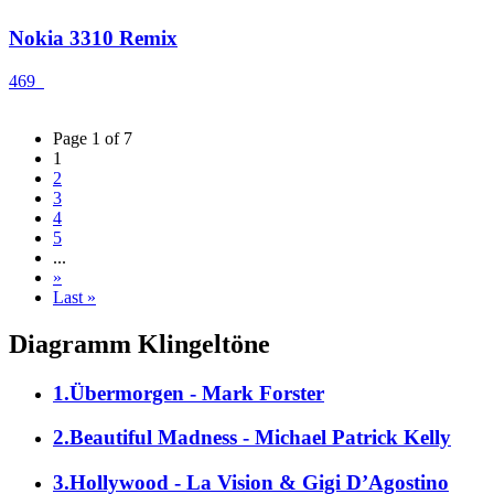
Nokia 3310 Remix
469
Page 1 of 7
1
2
3
4
5
...
»
Last »
Diagramm Klingeltöne
1.Übermorgen - Mark Forster
2.Beautiful Madness - Michael Patrick Kelly
3.Hollywood - La Vision & Gigi D’Agostino