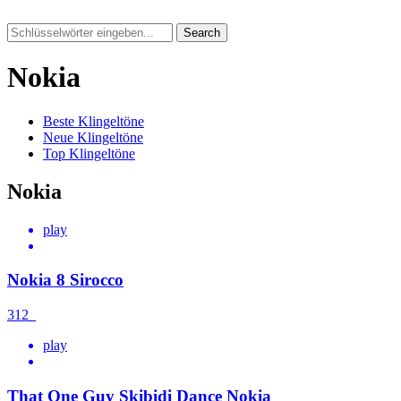
Search
Nokia
Beste Klingeltöne
Neue Klingeltöne
Top Klingeltöne
Nokia
play
Nokia 8 Sirocco
312
play
That One Guy Skibidi Dance Nokia