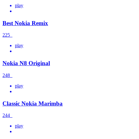
play
Best Nokia Remix
225
play
Nokia N8 Original
248
play
Classic Nokia Marimba
244
play