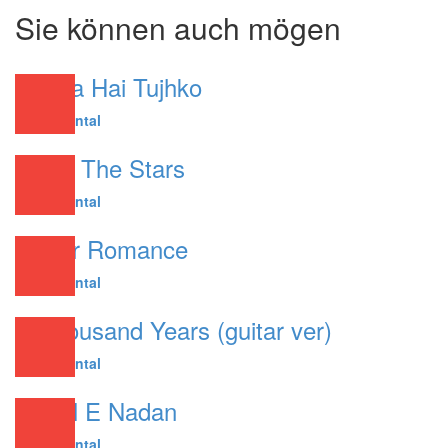
pause
Sie können auch mögen
Chaha Hai Tujhko
Instrumental
All Of The Stars
Instrumental
Guitar Romance
Instrumental
A Thousand Years (guitar ver)
Instrumental
Ae Dil E Nadan
Instrumental