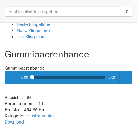
Gummibaerenbande
Sear
Beste Klingeltöne
Neue Klingeltöne
Top Klingeltöne
Gummibaerenbande
Gummibaerenbande
0:00
0:00
Play /
volume
Aussicht :
66
Herunterladen :
11
File size :
454.69 Kb
Kategorien :
Instrumental
Download