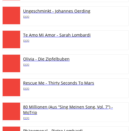
Ungeschminkt - Johannes Oerding
pop
Te Amo Mi Amor - Sarah Lombardi
pop
Olivia - Die Zipfelbuben
pop
Rescue Me - Thirty Seconds To Mars
pop
80 Millionen (Aus “Sing Meinen Song, Vol. 7”) -
MoTrip
pop
Phänomenal - Pietro Lombardi