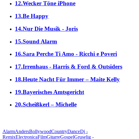
12.Wecker Töne iPhone
13.Be Happy
14.Nur Die Musik - Joris
15.Sound Alarm
16.Sara Perche Ti Amo - Ricchi e Poveri
17.Irrenhaus - Harris & Ford & Outsiders
18.Heute Nacht Für Immer – Maite Kelly
19.Bayerisches Amtsgericht
20.Scheißkerl – Michelle
alle Genres
Alarm
Anders
Bollywood
Country
Dance
Dj -
Remix
Electronica
Film
Gitarre
Gospel
Gruselig -